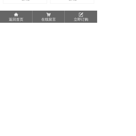
낀
낙
녁
上一页
1
/
2
下一页
返回首页
在线留言
立即订购
地址： 四川省彭州市鑫和创业园E4-2
邮箱：376158545@qq.com
电话：13551155578
手机：13111868787
Copyright © 2019
四川实华智造科技有限公司 All Rights
Reserved
蜀ICP备13025150号-1