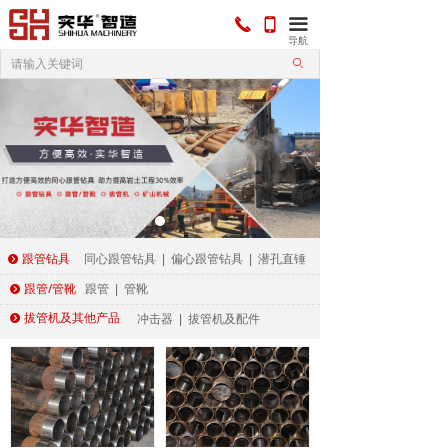
끅
끀
넓
导航
ꄙ
跟管钻具
뀹
同心跟管钻具
|
偏心跟管钻具
|
潜孔直锤
跟管/管靴
뀹
跟管
|
管靴
拔管机及其他产品
뀹
冲击器
|
拔管机及配件