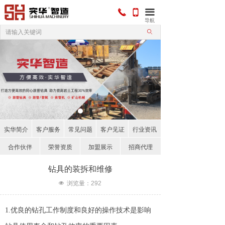
끅
끀
넓
导航
ꄙ
实华简介
客户服务
常见问题
客户见证
行业资讯
合作伙伴
荣誉资质
加盟展示
招商代理
钻具的装拆和维修
넶
浏览量：
292
1.优良的钻孔工作制度和良好的操作技术是影响