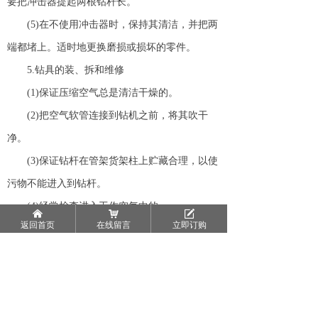
要把冲击器提起两根钻杆长。
(5)在不使用冲击器时，保持其清洁，并把两
端都堵上。适时地更换磨损或损坏的零件。
5.钻具的装、拆和维修
(1)保证压缩空气总是清洁干燥的。
(2)把空气软管连接到钻机之前，将其吹干
净。
(3)保证钻杆在管架货架柱上贮藏合理，以使
污物不能进入到钻杆。
(4)经常检查进入工作空气中的
낀
낙
녁
返回首页
在线留言
立即订购
(5)经常检查卡钎套和冲击器外缸的磨损。卡
钎套的直径决不能比外缸的直径小。安装比外缸
直径更大的卡钎套会延长外缸的使用寿命。当各
组成部分将达到其所允许的最小直径时，有必要