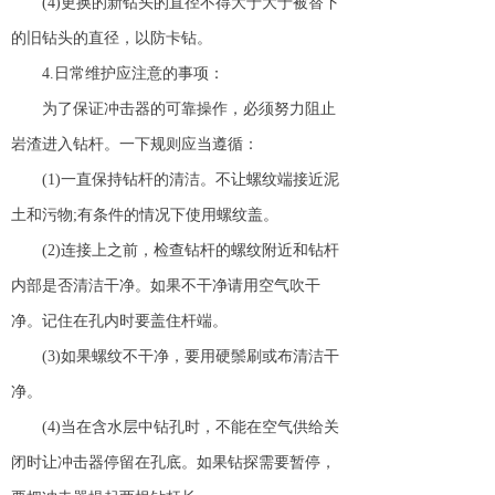
(4)更换的新钻头的直径不得大于大于被替下
的旧钻头的直径，以防卡钻。
4.日常维护应注意的事项：
为了保证冲击器的可靠操作，必须努力阻止
岩渣进入钻杆。一下规则应当遵循：
(1)一直保持钻杆的清洁。不让螺纹端接近泥
土和污物;有条件的情况下使用螺纹盖。
(2)连接上之前，检查钻杆的螺纹附近和钻杆
内部是否清洁干净。如果不干净请用空气吹干
净。记住在孔内时要盖住杆端。
(3)如果螺纹不干净，要用硬鬃刷或布清洁干
净。
(4)当在含水层中钻孔时，不能在空气供给关
闭时让冲击器停留在孔底。如果钻探需要暂停，