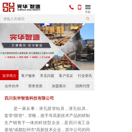
끅
끀
넓
导航
ꄙ
实华简介
客户服务
常见问题
客户见证
行业资讯
合作伙伴
荣誉资质
加盟展示
招商代理
四川实华智造科技有限公司
是一家从事：潜孔跟管钻具，潜孔钻具，
套管*跟管*，管靴，接手等高新技术产品的研制
生产销售于一体的科技型企业，是四川省工业
基地*成都彭州市*高新技术企业，其中公司的同