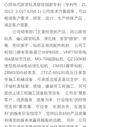
心滑块式跟管钻具获得国家专利（专利号：ZL
2012 2 027 6256.1).公司技术力量雄厚，可以
根据客户要求，研发、设计、生产特殊产品，
满足客户需要。
公司销售部门主要经营的产品：同心跟管
钻具、偏心跟管钻具、潜孔锤、套管*跟管*、管
靴、变径接手‘，钻杆及相关配件耗材。 公司工
程部门拥有英格索兰VHP650E、VHP750等电
动&柴动空压机、MG-70锚固钻机、QZ100K轻
便型风动&电动潜孔钻机、CM351履带钻机、
ZBW100/5砂浆泵、2TGZ-60/120高压注浆泵
等施工机械设备，可承揽边坡及基坑支护、抗
浮锚杆及锚索、喷锚、爆破等工程施工。另可
提供上述工程施工设备租赁业务。 公司在“聚焦
客户、优质服务、质量为本、行业领先”的经营
理念和“重质量、守信誉、长期合作、互惠互
利”的服务宗旨指导下，坚持以良好的产品质量
和满意的服务来赢得顾客的信赖。 另外，公司