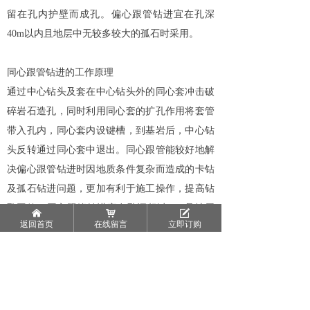
留在孔内护壁而成孔。偏心跟管钻进宜在孔深
40m以内且地层中无较多较大的孤石时采用。
同心跟管钻进的工作原理
通过中心钻头及套在中心钻头外的同心套冲击破
碎岩石造孔，同时利用同心套的扩孔作用将套管
带入孔内，同心套内设键槽，到基岩后，中心钻
头反转通过同心套中退出。同心跟管能较好地解
决偏心跟管钻进时因地质条件复杂而造成的卡钻
及孤石钻进问题，更加有利于施工操作，提高钻
孔工效。同心跟管钻进宜在孔深超过40m且地层
낀
낙
녁
返回首页
在线留言
立即订购
中有较多较大的孤石时采用。
上一篇：
无
ꄴ
下一篇：
无
ꄲ