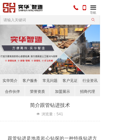
끅
끀
넓
导航
ꄙ
实华简介
客户服务
常见问题
客户见证
行业资讯
合作伙伴
荣誉资质
加盟展示
招商代理
简介跟管钻进技术
넶
浏览量：
541
跟管钻进是地质岩心钻探的一种特殊钻进方