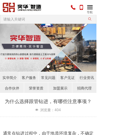
끅
끀
넓
导航
ꄙ
实华简介
客户服务
常见问题
客户见证
行业资讯
合作伙伴
荣誉资质
加盟展示
招商代理
为什么选择跟管钻进，有哪些注意事项？
넶
浏览量：
404
通常在钻进过程中，由于地质环境复杂，不确定