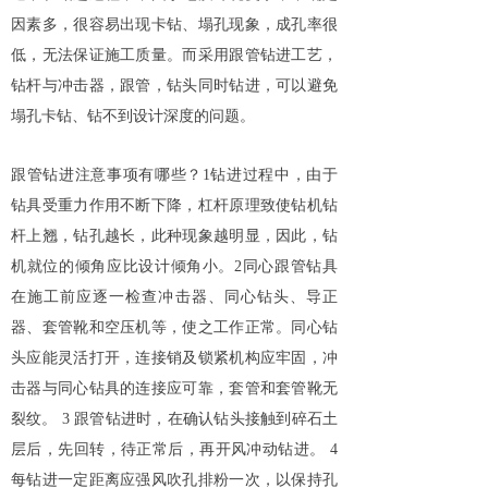
因素多，很容易出现卡钻、塌孔现象，成孔率很
低，无法保证施工质量。而采用跟管钻进工艺，
钻杆与冲击器，跟管，钻头同时钻进，可以避免
塌孔卡钻、钻不到设计深度的问题。
跟管钻进注意事项有哪些？1钻进过程中，由于
钻具受重力作用不断下降，杠杆原理致使钻机钻
杆上翘，钻孔越长，此种现象越明显，因此，钻
机就位的倾角应比设计倾角小。2同心跟管钻具
在施工前应逐一检查冲击器、同心钻头、导正
器、套管靴和空压机等，使之工作正常。同心钻
头应能灵活打开，连接销及锁紧机构应牢固，冲
击器与同心钻具的连接应可靠，套管和套管靴无
裂纹。 3 跟管钻进时，在确认钻头接触到碎石土
层后，先回转，待正常后，再开风冲动钻进。 4
每钻进一定距离应强风吹孔排粉一次，以保持孔