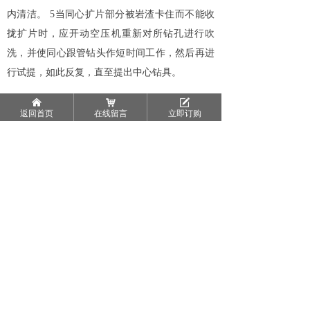
内清洁。 5当同心扩片部分被岩渣卡住而不能收
拢扩片时，应开动空压机重新对所钻孔进行吹
洗，并使同心跟管钻头作短时间工作，然后再进
行试提，如此反复，直至提出中心钻具。
낀
낙
녁
返回首页
在线留言
立即订购
上一篇：
无
ꄴ
下一篇：
无
ꄲ
地址： 四川省彭州市鑫和创业园E4-2
邮箱：376158545@qq.com
电话：13551155578
手机：13111868787